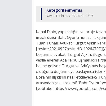
Kategorilenmemiş
Yayın Tarihi : 27-09-2021 19:25
Kanal D’nin, yapımcılığını ve proje tasa
imzalı dizisi ‘Baht Oyunu’nun salı akş
Tuan Tunalı, Avukat Turgut Aşkın karakte
[resim=20210927resimHD-192647PD][/re
boşanma avukatı Turgut Aşkın, ilk görü
vesile ederek Ada ile buluşmak için fırs
haline geliyor. Turgut ve Ada’yı baş ba
olduğunu düşünmeye başlayınca işler kar
Bora’nın ilişkisini nasıl etkileyecek? Tur
arasından çekilecek mi? ‘Baht Oyunu’ ye
[youtube=https://www.youtube.com/wa