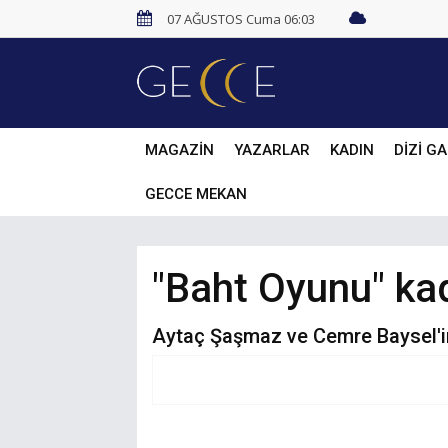
07 AĞUSTOS Cuma 06:03
MAGAZİN
YAZARLAR
KADIN
DİZİ GA
GECCE MEKAN
"Baht Oyunu" kad
Aytaç Şaşmaz ve Cemre Baysel'in 