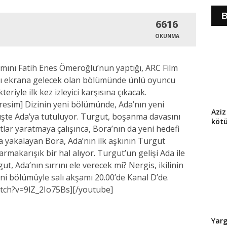
B
6616
OKUNMA
rımını Fatih Enes Ömeroğlu’nun yaptığı, ARC Film
amı ekrana gelecek olan bölümünde ünlü oyuncu
riyle ilk kez izleyici karşısına çıkacak.
sim] Dizinin yeni bölümünde, Ada’nın yeni
Aziz
şte Ada’ya tutuluyor. Turgut, boşanma davasını
köt
atlar yaratmaya çalışınca, Bora’nın da yeni hedefi
şa yakalayan Bora, Ada’nın ilk aşkının Turgut
makarışık bir hal alıyor. Turgut’un gelişi Ada ile
gut, Ada’nın sırrını ele verecek mi? Nergis, ikilinin
ni bölümüyle salı akşamı 20.00’de Kanal D’de.
tch?v=9lZ_2Io75Bs][/youtube]
Yarg