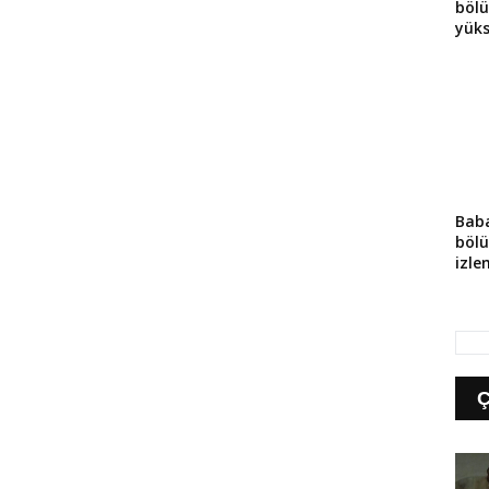
böl
yüks
Baba
böl
izle