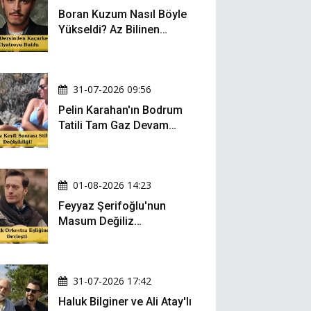
Boran Kuzum Nasıl Böyle
Yükseldi? Az Bilinen
Kariyer Yolculuğu
31-07-2026 09:56
Pelin Karahan'ın Bodrum
Tatili Tam Gaz Devam
Ediyor! Şezlong Keyfi ve
Şıklığıyla Göz Doldurdu!
01-08-2026 14:23
Feyyaz Şerifoğlu'nun
Masum Değiliz
Performansı Sosyal
Medyada Yeniden Gündem
Oldu
31-07-2026 17:42
Haluk Bilginer ve Ali Atay'lı