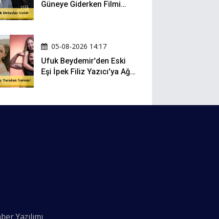
Güneye Giderken Filmi
Sete Çıktı
05-08-2026 14:17
Ufuk Beydemir'den Eski
Eşi İpek Filiz Yazıcı'ya Ağır
Gönderme: "Attan İnip
Eşeğe..."
ber Yazılımı