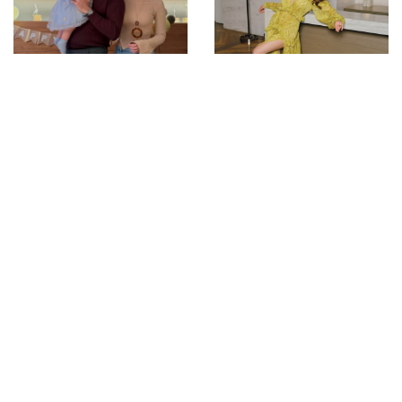
Demirel Ailesinin En Yeni
Selin Türkmen'den Özel
Üyesi: Yasmin Bebeğin
Pozlar
Instagram Kareleri Rekor
Kırdı
Ebru Şahin'den Sosyal
Aleyna Tilki Ev Halini
Medyada İlgi Gören Pozlar
Paylaştı