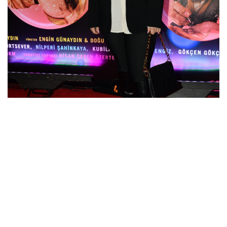
Engin Günaydın, Cengiz Bozkurt, Şinasi Yurtsever,
Nilperi Şahinkaya, Kubilay Aka, Deniz Cengiz ve
Gökçen Gökçebağ’ın hayat verdiği ‘HÜCRELER’ alkışlar
eşliğinde sahnelenmeye devam ediyor.