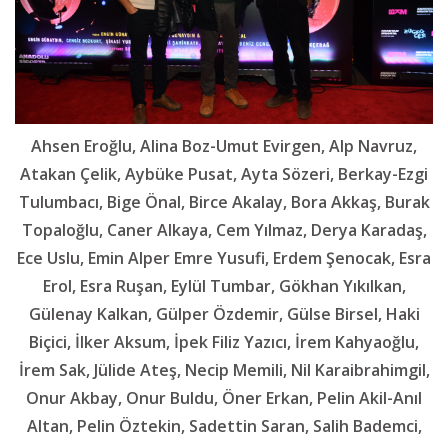
Ahsen Eroğlu, Alina Boz-Umut Evirgen, Alp Navruz,
Atakan Çelik, Aybüke Pusat, Ayta Sözeri, Berkay-Ezgi
Tulumbacı, Bige Önal, Birce Akalay, Bora Akkaş, Burak
Topaloğlu, Caner Alkaya, Cem Yılmaz, Derya Karadaş,
Ece Uslu, Emin Alper Emre Yusufi, Erdem Şenocak, Esra
Erol, Esra Ruşan, Eylül Tumbar, Gökhan Yıkılkan,
Gülenay Kalkan, Gülper Özdemir, Gülse Birsel, Haki
Biçici, İlker Aksum, İpek Filiz Yazıcı, İrem Kahyaoğlu,
İrem Sak, Jülide Ateş, Necip Memili, Nil Karaibrahimgil,
Onur Akbay, Onur Buldu, Öner Erkan, Pelin Akil-Anıl
Altan, Pelin Öztekin, Sadettin Saran, Salih Bademci,