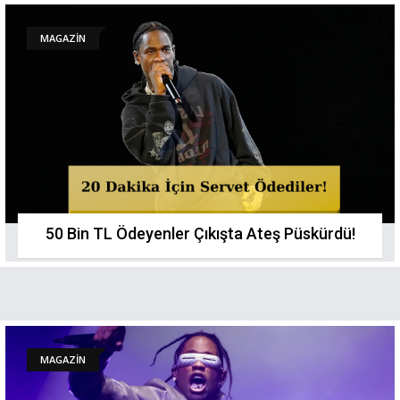
MAGAZİN
50 Bin TL Ödeyenler Çıkışta Ateş Püskürdü!
MAGAZİN