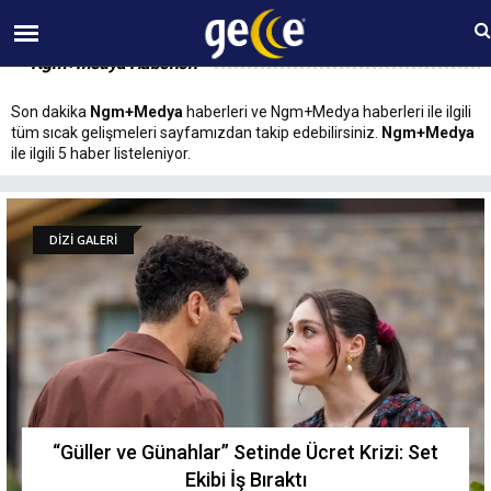
09 AĞUSTOS Pazar 13:58
Ngm+Medya Haberleri
Son dakika
Ngm+Medya
haberleri ve Ngm+Medya haberleri ile ilgili
tüm sıcak gelişmeleri sayfamızdan takip edebilirsiniz.
Ngm+Medya
ile ilgili 5 haber listeleniyor.
DİZİ GALERİ
“Güller ve Günahlar” Setinde Ücret Krizi: Set
Ekibi İş Bıraktı