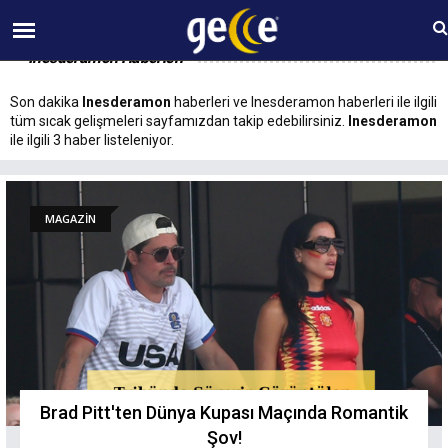
07 AĞUSTOS Cuma 13:57
Inesderamon Haberleri
Son dakika
Inesderamon
haberleri ve Inesderamon haberleri ile ilgili
tüm sıcak gelişmeleri sayfamızdan takip edebilirsiniz.
Inesderamon
ile ilgili 3 haber listeleniyor.
MAGAZİN
Brad Pitt'ten Dünya Kupası Maçında Romantik
Şov!