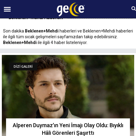
09 AĞUSTOS Pazar 01:45
Beklenen+Mehdi Haberleri
Son dakika
Beklenen+Mehdi
haberleri ve Beklenen+Mehdi haberleri
ile ilgili tüm sıcak gelişmeleri sayfamızdan takip edebilirsiniz.
Beklenen+Mehdi
ile ilgili 4 haber listeleniyor.
DİZİ GALERİ
Alperen Duymaz'ın Yeni İmajı Olay Oldu: Bıyıklı
Hâli Görenleri Şaşırttı