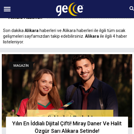
09 AĞUSTOS Pazar 12:06
Alikara Haberleri
Son dakika
Alikara
haberleri ve Alikara haberleri ile ilgili tüm sıcak
gelişmeleri sayfamızdan takip edebilirsiniz.
Alikara
ile ilgili 4 haber
listeleniyor.
MAGAZİN
Yılın En İddialı Dijital Çifti! Miray Daner Ve Halit
Özgür Sarı Alıkara Setinde!