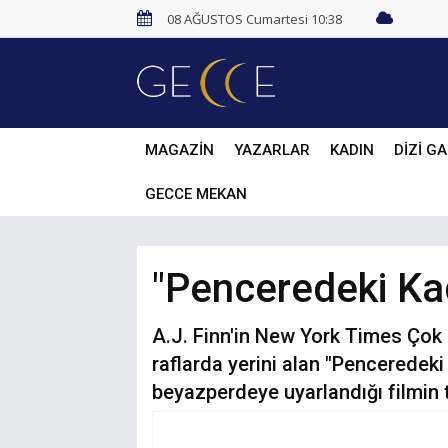
08 AĞUSTOS Cumartesi 10:38
MAGAZİN
YAZARLAR
KADIN
DİZİ GA
GECCE MEKAN
"Penceredeki Kadı
A.J. Finn'in New York Times Çok S
raflarda yerini alan "Pencerede
beyazperdeye uyarlandığı filmin 