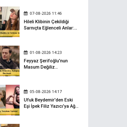
07-08-2026 11:46
Hileli Klibinin Çekildiği
Sarnıçta Eğlenceli Anlar:
Zeynep Oktay ve Sueda
Uluca Viral Oldu!
01-08-2026 14:23
Feyyaz Şerifoğlu'nun
Masum Değiliz
Performansı Sosyal
Medyada Yeniden Gündem
Oldu
05-08-2026 14:17
Ufuk Beydemir'den Eski
Eşi İpek Filiz Yazıcı'ya Ağır
Gönderme: "Attan İnip
Eşeğe..."