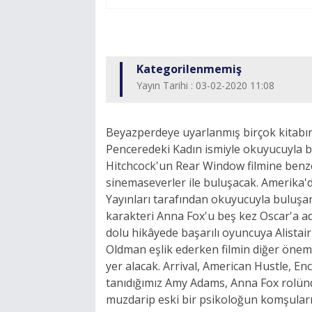
Kategorilenmemiş
Yayın Tarihi : 03-02-2020 11:08
Beyazperdeye uyarlanmış birçok kitabın 
Penceredeki Kadın ismiyle okuyucuyla bul
Hitchcock'un Rear Window filmine benz
sinemaseverler ile buluşacak. Amerika'
Yayınları tarafından okuyucuyla buluşa
karakteri Anna Fox'u beş kez Oscar'a a
dolu hikâyede başarılı oyuncuya Alistai
Oldman eşlik ederken filmin diğer öneml
yer alacak. Arrival, American Hustle, E
tanıdığımız Amy Adams, Anna Fox rolün
muzdarip eski bir psikoloğun komşuları