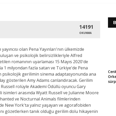
B
14191
OKUNMA
yayıncısı olan Pena Yayınları'nın ülkemizde
uşan ve psikolojik belirsizlikleriyle Alfred
etilen romanının uyarlaması 15 Mayıs 2020'de
da 1 milyondan fazla satan ve Türkiye'de Pena
Cenk
n psikolojik gerilimin sinema adaptasyonunda ana
Orke
day gösterilen Amy Adams canlandıracak. Gerilim
sürp
r Russell rolüyle Akademi Ödüllü oyuncu Gary
i isimleri arasında Wyatt Russell ve Julianne Moore
nchanted ve Nocturnal Animals filmlerinden
de New York'ta yalnız yaşayan ve agorafobiden
nı gözetlerken tanık olduğu gerilim dolu hikayenin