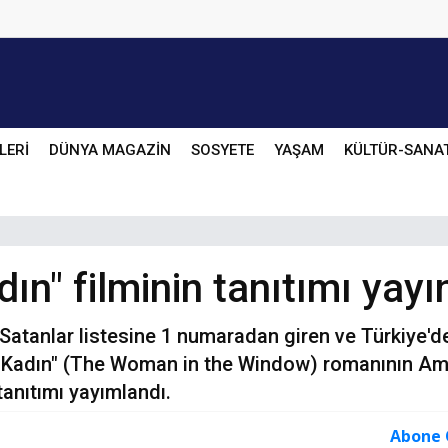
LERİ
DÜNYA MAGAZİN
SOSYETE
YAŞAM
KÜLTÜR-SANA
n" filminin tanıtımı yayı
atanlar listesine 1 numaradan giren ve Türkiye'de 
ki Kadın" (The Woman in the Window) romanının A
tanıtımı yayımlandı.
Abone 