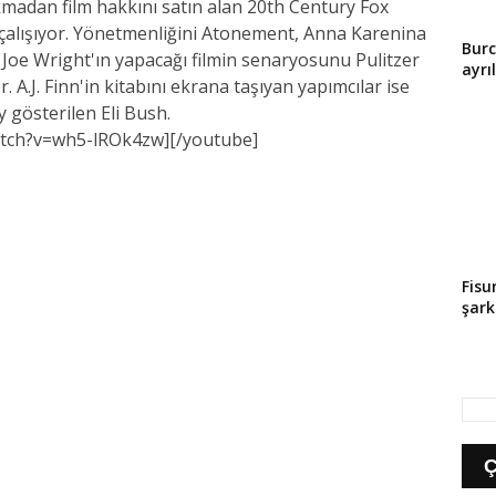
madan film hakkını satın alan 20th Century Fox
 çalışıyor. Yönetmenliğini Atonement, Anna Karenina
Bur
n Joe Wright'ın yapacağı filmin senaryosunu Pulitzer
ayrıl
. A.J. Finn'in kitabını ekrana taşıyan yapımcılar ise
 gösterilen Eli Bush.
tch?v=wh5-lROk4zw][/youtube]
Fisu
şark