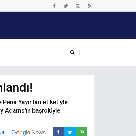
T
nlandı!
Pena Yayınları etiketiyle
my Adams'ın başrolüyle
Ol