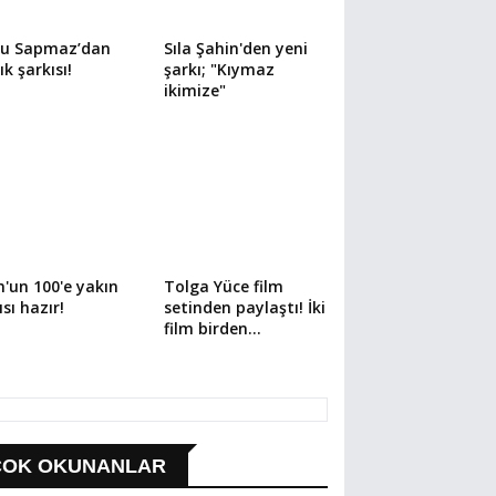
cu Sapmaz’dan
Sıla Şahin'den yeni
ık şarkısı!
şarkı; "Kıymaz
ikimize"
n'un 100'e yakın
Tolga Yüce film
ısı hazır!
setinden paylaştı! İki
film birden...
ÇOK OKUNANLAR