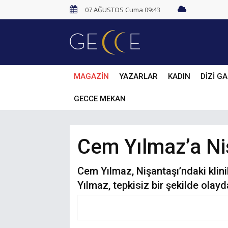
07 AĞUSTOS Cuma 09:43
MAGAZİN
YAZARLAR
KADIN
DİZİ GA
GECCE MEKAN
Cem Yılmaz’a Niş
Cem Yılmaz, Nişantaşı’ndaki klini
Yılmaz, tepkisiz bir şekilde olayd