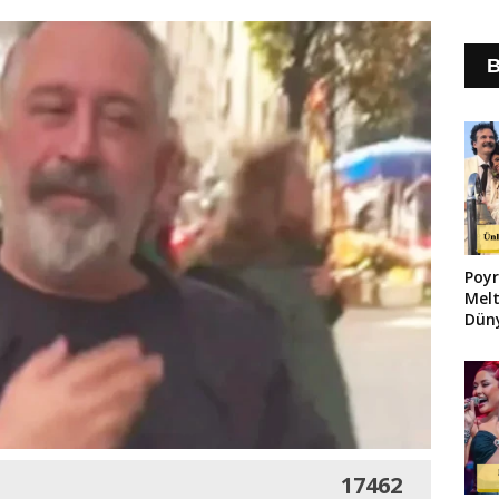
B
Poyr
Melt
Düny
17462