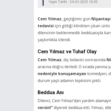
Yayın Tarihi : 24-03-2025 10:30
Cem Yılmaz
, geçtiğimiz gün
Nişantaşı
tedavisi
için gittiği klinikten çıkan ün
dilencinin beklenmedik bedduasıyla karşı
şaşkınlıkla izlendi.
Cem Yılmaz ve Tuhaf Olay
Cem Yılmaz
, diş tedavisi sonrasında
Ni
aracına doğru ilerledi. O sırada yanına y
nedeniyle konuşamayan
komedyen, dil
durum yaşlı adamın tepkisini çekti.
Beddua Anı
Dilenci, Cem Yılmaz’dan yardım alamayınc
versin!”
diyerek beddua etti. Yılmaz, di