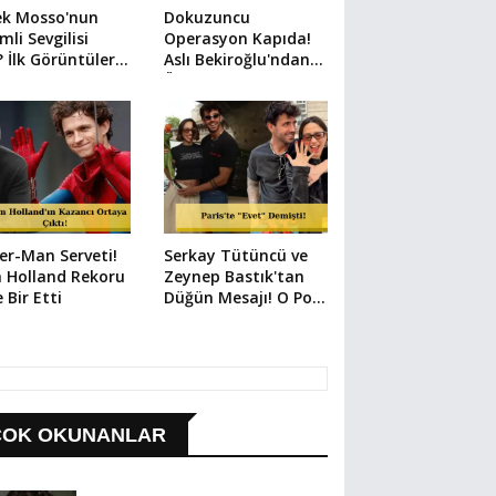
ek Mosso'nun
Dokuzuncu
mli Sevgilisi
Operasyon Kapıda!
 İlk Görüntüler
Aslı Bekiroğlu'ndan
i
Üzen Paylaşım
er-Man Serveti!
Serkay Tütüncü ve
 Holland Rekoru
Zeynep Bastık'tan
e Bir Etti
Düğün Mesajı! O Poz
Her Şeyi Anlattı
ÇOK OKUNANLAR