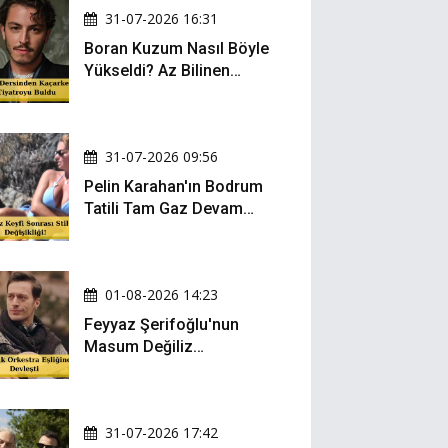
31-07-2026 16:31
Boran Kuzum Nasıl Böyle
Yükseldi? Az Bilinen
Kariyer Yolculuğu
31-07-2026 09:56
Pelin Karahan'ın Bodrum
Tatili Tam Gaz Devam
Ediyor! Şezlong Keyfi ve
Şıklığıyla Göz Doldurdu!
01-08-2026 14:23
Feyyaz Şerifoğlu'nun
Masum Değiliz
Performansı Sosyal
Medyada Yeniden Gündem
Oldu
31-07-2026 17:42