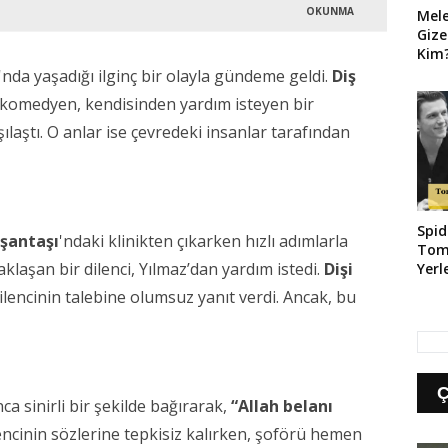
OKUNMA
Mel
Gize
Kim?
Geld
'nda yaşadığı ilginç bir olayla gündeme geldi.
Diş
lü komedyen, kendisinden yardım isteyen bir
laştı. O anlar ise çevredeki insanlar tarafından
Spid
şantaşı
'ndaki klinikten çıkarken hızlı adımlarla
Tom
aklaşan bir dilenci, Yılmaz’dan yardım istedi.
Dişi
Yerl
encinin talebine olumsuz yanıt verdi. Ancak, bu
a sinirli bir şekilde bağırarak,
“Allah belanı
lencinin sözlerine tepkisiz kalırken, şoförü hemen