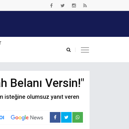
T
h Belanı Versin!"
dım isteğine olumsuz yanıt veren
Ol