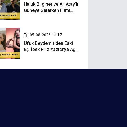
Haluk Bilginer ve Ali Atay'lı
Güneye Giderken Filmi
Sete Çıktı
05-08-2026 14:17
Ufuk Beydemir'den Eski
Eşi İpek Filiz Yazıcı'ya Ağır
Gönderme: "Attan İnip
Eşeğe..."