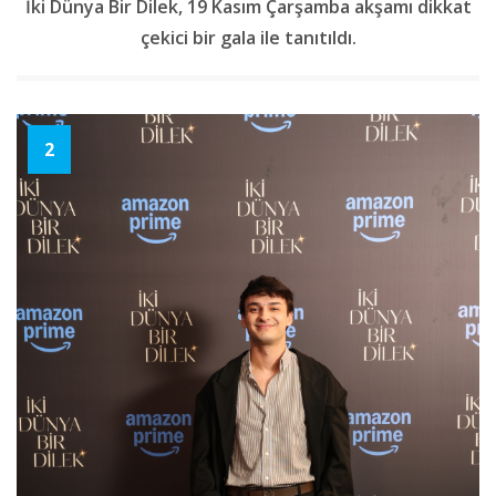
İki Dünya Bir Dilek, 19 Kasım Çarşamba akşamı dikkat
çekici bir gala ile tanıtıldı.
2