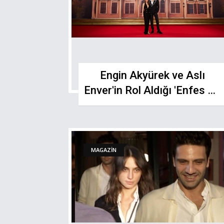
Engin Akyürek ve Aslı
Enver'in Rol Aldığı 'Enfes Bir
Akşam'dan Gösterişli Gala
MAGAZİN