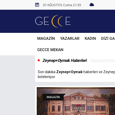
07 AĞUSTOS Cuma 21:39
MAGAZİN
YAZARLAR
KADIN
DİZİ GA
GECCE MEKAN
Zeynep+Oymak Haberleri
Son dakika
Zeynep+Oymak
haberleri ve Zeynep+
listeleniyor.
MAGAZİN