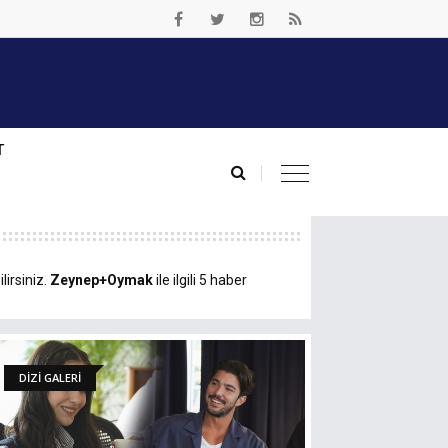
T
lirsiniz.
Zeynep+Oymak
ile ilgili 5 haber
DİZİ GALERİ