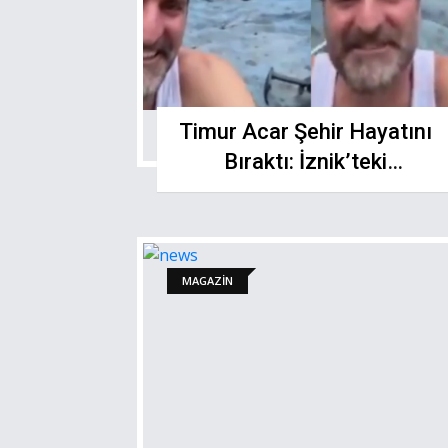
Timur Acar Şehir Hayatını
Bıraktı: İznik’teki
Zeytinliğinde İlk Hasadını
Yaptı
MAGAZİN