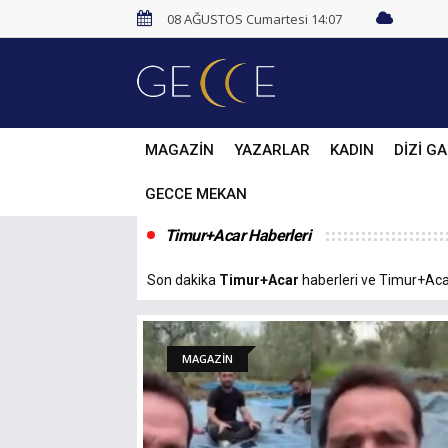
08 AĞUSTOS Cumartesi 14:07
MAGAZİN
YAZARLAR
KADIN
DİZİ GA
GECCE MEKAN
Timur+Acar Haberleri
Son dakika
Timur+Acar
haberleri ve Timur+Acar 
MAGAZİN