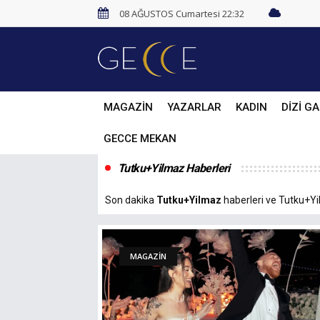
08 AĞUSTOS Cumartesi 22:32
MAGAZİN
YAZARLAR
KADIN
DİZİ GA
GECCE MEKAN
Tutku+Yilmaz Haberleri
Son dakika
Tutku+Yilmaz
haberleri ve Tutku+Yil
MAGAZİN