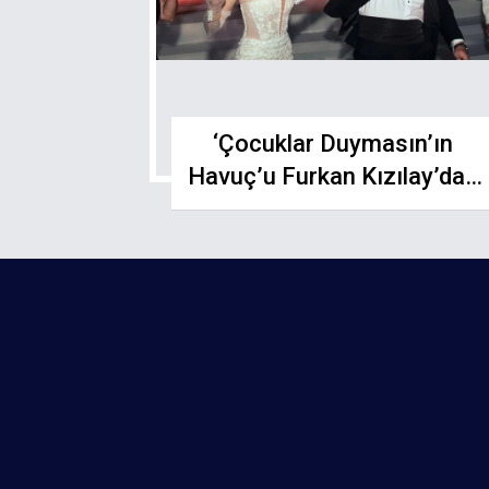
‘Çocuklar Duymasın’ın
Havuç’u Furkan Kızılay’dan
Yeni İş Hamlesi