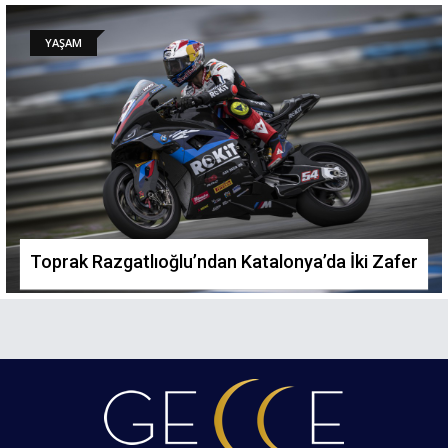
YAŞAM
Toprak Razgatlıoğlu’ndan Katalonya’da İki Zafer