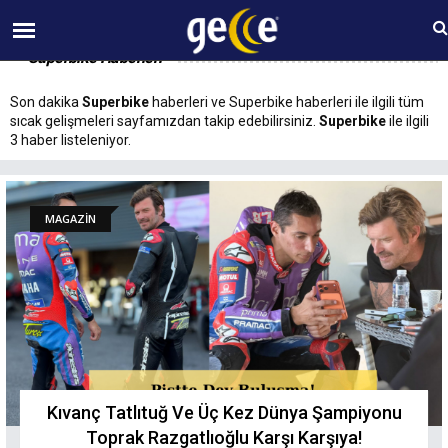
06 AĞUSTOS Perşembe 23:20
Superbike Haberleri
Son dakika
Superbike
haberleri ve Superbike haberleri ile ilgili tüm
sıcak gelişmeleri sayfamızdan takip edebilirsiniz.
Superbike
ile ilgili
3 haber listeleniyor.
MAGAZİN
Kıvanç Tatlıtuğ Ve Üç Kez Dünya Şampiyonu
Toprak Razgatlıoğlu Karşı Karşıya!