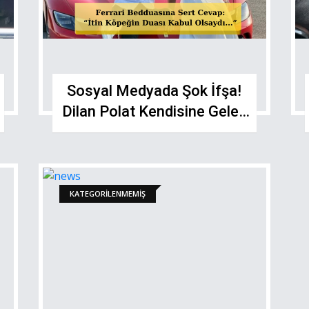
Sosyal Medyada Şok İfşa!
Dilan Polat Kendisine Gelen
Mesajı Paylaşıp Ateş
Püskürdü
KATEGORILENMEMIŞ