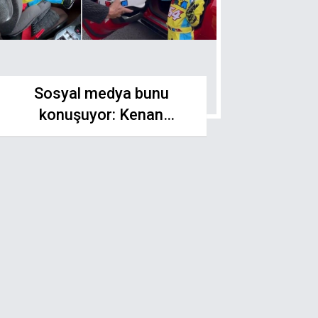
Sosyal medya bunu
konuşuyor: Kenan
Sofuoğlu'nun oğlu Zayn,
Ferrari sürdü!