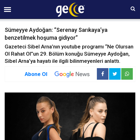
10 AĞUSTOS Pazartesi 10:10
Sümeyye Aydoğan: “Serenay Sarıkaya’ya
benzetilmek hoşuma gidiyor”
Gazeteci Sibel Arna’nın youtube programı “Ne Olursan
Ol Rahat Ol”un 29. Bölüm konuğu Sümeyye Aydoğan,
Sibel Arna’ya hayatı ile ilgili bilinmeyenleri anlattı.
Abone Ol