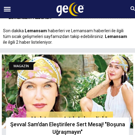
09 AĞUSTOS Pazar 15:52
Lemansam Haberleri
Son dakika
Lemansam
haberleri ve Lemansam haberleri ile ilgili
tüm sıcak gelişmeleri sayfamızdan takip edebilirsiniz.
Lemansam
ile ilgili 2 haber listeleniyor.
MAGAZİN
Şevval Sam'dan Eleştirilere Sert Mesaj! "Boşuna
Uğraşmayın"