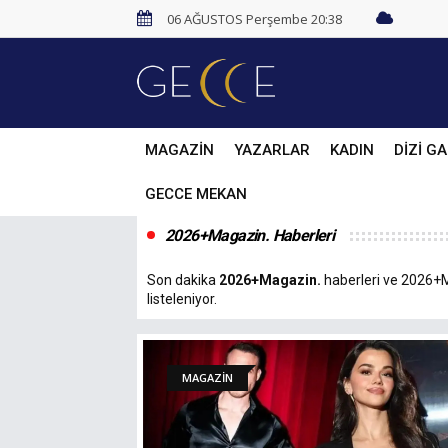
06 AĞUSTOS Perşembe 20:38
MAGAZİN
YAZARLAR
KADIN
DİZİ GA
GECCE MEKAN
2026+Magazin. Haberleri
Son dakika
2026+Magazin.
haberleri ve 2026+Ma
listeleniyor.
MAGAZİN