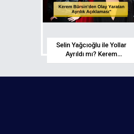
Selin Yağcıoğlu ile Yollar
Ayrıldı mı? Kerem
Bürsin’den Olay Yaratan
Ayrılık Açıklaması