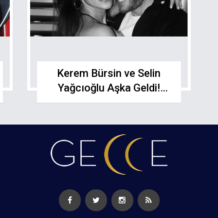
Kerem Bürsin ve Selin
Yağcıoğlu Aşka Geldi!
Romantik Poz Sosyal
Medyayı Salladı.