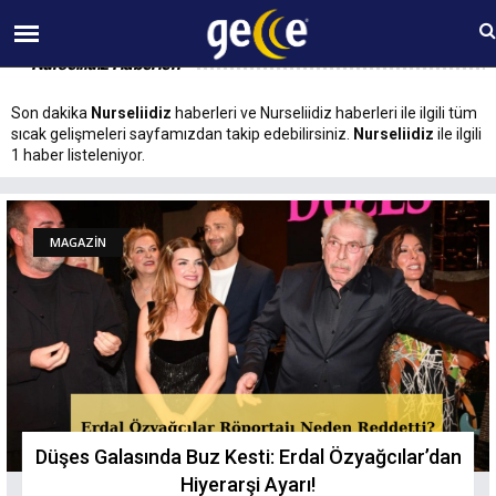
09 AĞUSTOS Pazar 01:10
Nurseliidiz Haberleri
Son dakika
Nurseliidiz
haberleri ve Nurseliidiz haberleri ile ilgili tüm
sıcak gelişmeleri sayfamızdan takip edebilirsiniz.
Nurseliidiz
ile ilgili
1 haber listeleniyor.
MAGAZİN
Düşes Galasında Buz Kesti: Erdal Özyağcılar’dan
Hiyerarşi Ayarı!