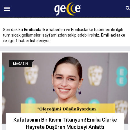
07 AĞUSTOS Cuma 18:09
Emiliaclarke Haberleri
Son dakika
Emiliaclarke
haberleri ve Emiliaclarke haberleri ile ilgili
tüm sıcak gelişmeleri sayfamızdan takip edebilirsiniz.
Emiliaclarke
ile ilgili 1 haber listeleniyor.
MAGAZİN
Kafatasının Bir Kısmı Titanyum! Emilia Clarke
Hayrete Düşüren Mucizeyi Anlattı