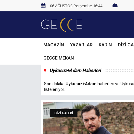
06 AĞUSTOS Perşembe 16:44
MAGAZİN
YAZARLAR
KADIN
DİZİ GA
GECCE MEKAN
Uykusuz+Adam Haberleri
Son dakika
Uykusuz+Adam
haberleri ve Uykusuz
listeleniyor.
DİZİ GALERİ