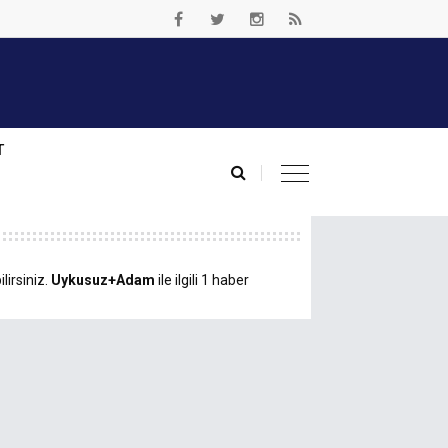
T
lirsiniz.
Uykusuz+Adam
ile ilgili 1 haber