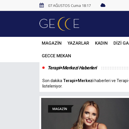
07 AĞUSTOS Cuma 18:17
MAGAZİN
YAZARLAR
KADIN
DİZİ GA
GECCE MEKAN
Terapi+Merkezi Haberleri
Son dakika
Terapi+Merkezi
haberleri ve Terapi+
listeleniyor.
MAGAZİN