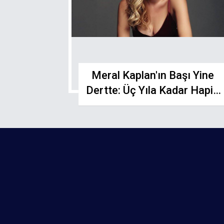
Meral Kaplan'ın Başı Yine
Dertte: Üç Yıla Kadar Hapis
İstemi