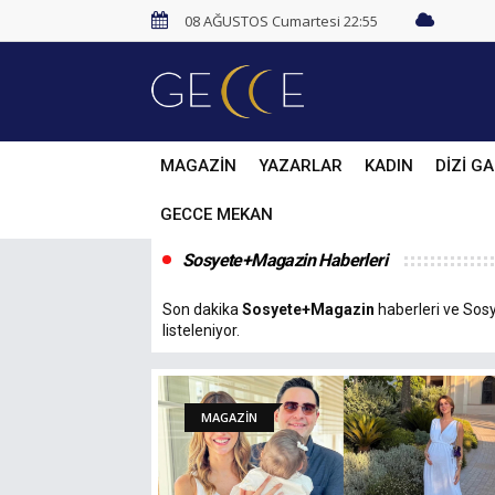
08 AĞUSTOS Cumartesi 22:55
MAGAZİN
YAZARLAR
KADIN
DİZİ GA
GECCE MEKAN
Sosyete+Magazin Haberleri
Son dakika
Sosyete+Magazin
haberleri ve Sosy
listeleniyor.
MAGAZİN