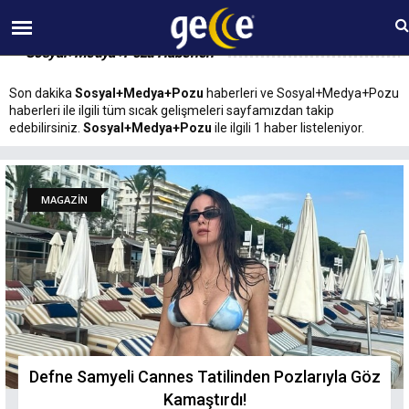
07 AĞUSTOS Cuma 00:06
Sosyal+Medya+Pozu Haberleri
Son dakika
Sosyal+Medya+Pozu
haberleri ve Sosyal+Medya+Pozu
haberleri ile ilgili tüm sıcak gelişmeleri sayfamızdan takip
edebilirsiniz.
Sosyal+Medya+Pozu
ile ilgili 1 haber listeleniyor.
MAGAZİN
Defne Samyeli Cannes Tatilinden Pozlarıyla Göz
Kamaştırdı!