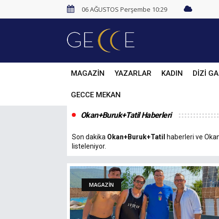
06 AĞUSTOS Perşembe 10:29
MAGAZİN
YAZARLAR
KADIN
DİZİ GA
GECCE MEKAN
Okan+Buruk+Tatil Haberleri
Son dakika
Okan+Buruk+Tatil
haberleri ve Okan+
listeleniyor.
MAGAZİN