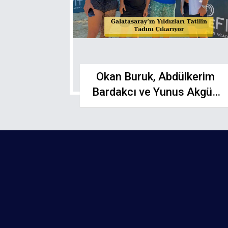
Okan Buruk, Abdülkerim
Bardakcı ve Yunus Akgün
Bodrum'da Enerji Depoluyor