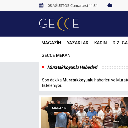
08 AĞUSTOS Cumartesi 11:31
MAGAZİN
YAZARLAR
KADIN
DİZİ GA
GECCE MEKAN
Muratakkoyunlu Haberleri
Son dakika
Muratakkoyunlu
haberleri ve Murata
listeleniyor.
MAGAZİN