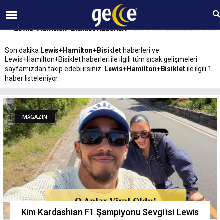
07 AĞUSTOS Cuma 15:15
Lewis+Hamilton+Bisiklet Haberleri
Son dakika
Lewis+Hamilton+Bisiklet
haberleri ve
Lewis+Hamilton+Bisiklet haberleri ile ilgili tüm sıcak gelişmeleri
sayfamızdan takip edebilirsiniz.
Lewis+Hamilton+Bisiklet
ile ilgili 1
haber listeleniyor.
MAGAZİN
Kim Kardashian F1 Şampiyonu Sevgilisi Lewis