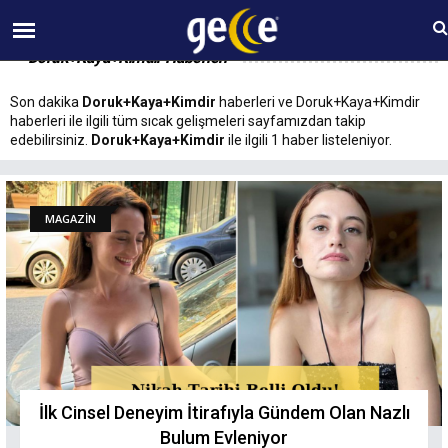
10 AĞUSTOS Pazartesi 11:50
Doruk+Kaya+Kimdir Haberleri
Son dakika
Doruk+Kaya+Kimdir
haberleri ve Doruk+Kaya+Kimdir
haberleri ile ilgili tüm sıcak gelişmeleri sayfamızdan takip
edebilirsiniz.
Doruk+Kaya+Kimdir
ile ilgili 1 haber listeleniyor.
MAGAZİN
İlk Cinsel Deneyim İtirafıyla Gündem Olan Nazlı
Bulum Evleniyor