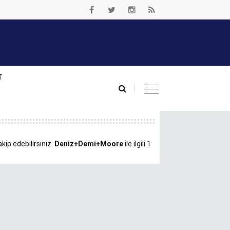
T
kip edebilirsiniz.
Deniz+Demi+Moore
ile ilgili 1