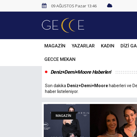
09 AĞUSTOS Pazar 13:46
MAGAZİN
YAZARLAR
KADIN
DİZİ GA
GECCE MEKAN
Deniz+Demi+Moore Haberleri
Son dakika
Deniz+Demi+Moore
haberleri ve De
haber listeleniyor.
MAGAZİN