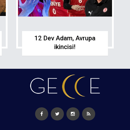
12 Dev Adam, Avrupa
ikincisi!