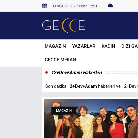
09 AĞUSTOS Pazar 12:51
MAGAZİN
YAZARLAR
KADIN
DİZİ GA
GECCE MEKAN
12+Dev+Adam Haberleri
Son dakika
12+Dev+Adam
haberleri ve 12+Dev+A
MAGAZİN