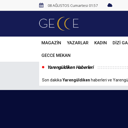
08 AĞUSTOS Cumartesi 01:57
MAGAZİN
YAZARLAR
KADIN
DİZİ GA
GECCE MEKAN
Yarengüldiken Haberleri
Son dakika
Yarengüldiken
haberleri ve Yarengüld