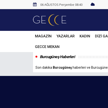
06 AĞUSTOS Perşembe 08:40
MAGAZİN
YAZARLAR
KADIN
DİZİ GA
GECCE MEKAN
Burcugüneş Haberleri
Son dakika
Burcugüneş
haberleri ve Burcugüneş 