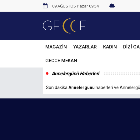
09 AĞUSTOS Pazar 09:54
MAGAZİN
YAZARLAR
KADIN
DİZİ GA
GECCE MEKAN
Annelergünü Haberleri
Son dakika
Annelergünü
haberleri ve Annelergün