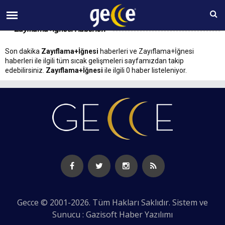
08 AĞUSTOS Cumartesi 00:15
Zayıflama+İğnesi Haberleri
Son dakika
Zayıflama+İğnesi
haberleri ve Zayıflama+İğnesi
haberleri ile ilgili tüm sıcak gelişmeleri sayfamızdan takip
edebilirsiniz.
Zayıflama+İğnesi
ile ilgili 0 haber listeleniyor.
Gecce © 2001-2026. Tüm Hakları Saklıdır. Sistem ve
Sunucu : Gazisoft
Haber Yazılımı