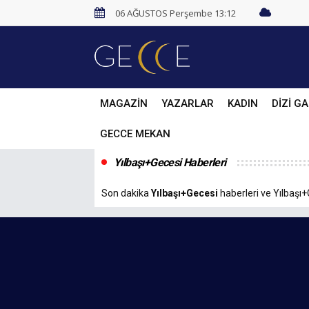
06 AĞUSTOS Perşembe 13:12
MAGAZİN
YAZARLAR
KADIN
DİZİ GA
GECCE MEKAN
Yılbaşı+Gecesi Haberleri
Son dakika
Yılbaşı+Gecesi
haberleri ve Yılbaşı+G