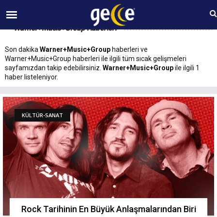
06 AĞUSTOS Perşembe 10:06
Warner+Music+Group Haberleri
Son dakika
Warner+Music+Group
haberleri ve
Warner+Music+Group haberleri ile ilgili tüm sıcak gelişmeleri
sayfamızdan takip edebilirsiniz.
Warner+Music+Group
ile ilgili 1
haber listeleniyor.
KÜLTÜR-SANAT
Rock Tarihinin En Büyük Anlaşmalarından Biri