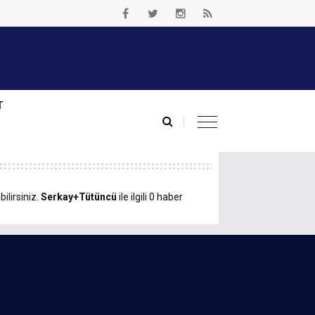
T
ilirsiniz.
Serkay+Tütüncü
ile ilgili 0 haber