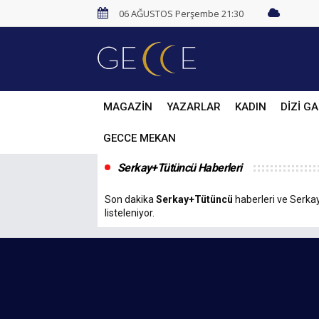
06 AĞUSTOS Perşembe 21:30
MAGAZİN
YAZARLAR
KADIN
DİZİ GA
GECCE MEKAN
Serkay+Tütüncü Haberleri
Son dakika
Serkay+Tütüncü
haberleri ve Serkay
listeleniyor.