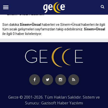
08 AĞUSTOS Cumartesi 21:43
Si̇nem+Ünsal Haberleri
Son dakika
Si̇nem+Ünsal
haberleri ve Si̇nem+Ünsal haberleri ile ilgili
tüm sıcak gelişmeleri sayfamızdan takip edebilirsiniz.
Si̇nem+Ünsal
ile ilgili 0 haber listeleniyor.
Gecce © 2001-2026. Tüm Hakları Saklıdır. Sistem ve
Sunucu : Gazisoft
Haber Yazılımı