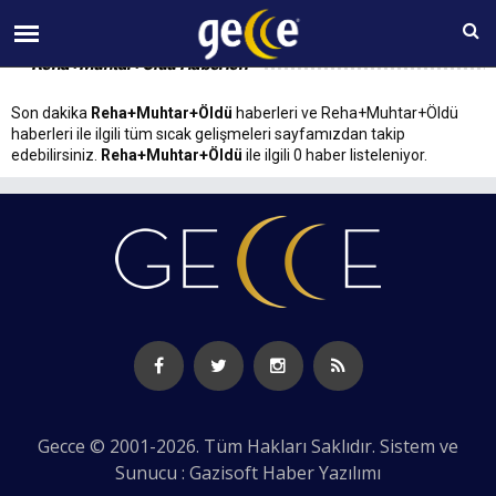
09 AĞUSTOS Pazar 13:56
Reha+Muhtar+Öldü Haberleri
Son dakika
Reha+Muhtar+Öldü
haberleri ve Reha+Muhtar+Öldü
haberleri ile ilgili tüm sıcak gelişmeleri sayfamızdan takip
edebilirsiniz.
Reha+Muhtar+Öldü
ile ilgili 0 haber listeleniyor.
Gecce © 2001-2026. Tüm Hakları Saklıdır. Sistem ve
Sunucu : Gazisoft
Haber Yazılımı