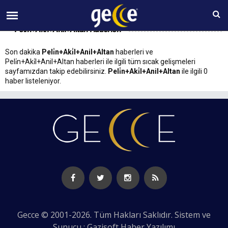
08 AĞUSTOS Cumartesi 06:00
Peli̇n+Aki̇l+Anil+Altan Haberleri
Son dakika
Peli̇n+Aki̇l+Anil+Altan
haberleri ve
Peli̇n+Aki̇l+Anil+Altan haberleri ile ilgili tüm sıcak gelişmeleri
sayfamızdan takip edebilirsiniz.
Peli̇n+Aki̇l+Anil+Altan
ile ilgili 0
haber listeleniyor.
Gecce © 2001-2026. Tüm Hakları Saklıdır. Sistem ve
Sunucu : Gazisoft
Haber Yazılımı