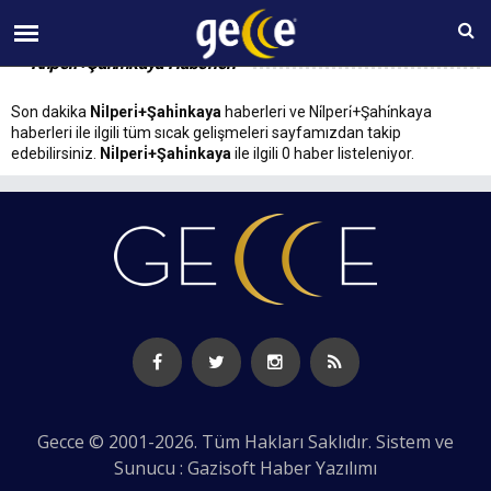
07 AĞUSTOS Cuma 18:22
Ni̇lperi̇+Şahi̇nkaya Haberleri
Son dakika
Ni̇lperi̇+Şahi̇nkaya
haberleri ve Ni̇lperi̇+Şahi̇nkaya
haberleri ile ilgili tüm sıcak gelişmeleri sayfamızdan takip
edebilirsiniz.
Ni̇lperi̇+Şahi̇nkaya
ile ilgili 0 haber listeleniyor.
Gecce © 2001-2026. Tüm Hakları Saklıdır. Sistem ve
Sunucu : Gazisoft
Haber Yazılımı