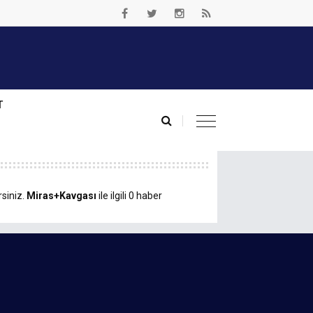
T
rsiniz.
Miras+Kavgası
ile ilgili 0 haber