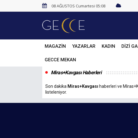
08 AĞUSTOS Cumartesi 05:08
MAGAZİN
YAZARLAR
KADIN
DİZİ GA
GECCE MEKAN
Miras+Kavgası Haberleri
Son dakika
Miras+Kavgası
haberleri ve Miras+Ka
listeleniyor.