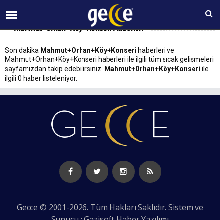
10 AĞUSTOS Pazartesi 09:57
Mahmut+Orhan+Köy+Konseri Haberleri
Son dakika
Mahmut+Orhan+Köy+Konseri
haberleri ve
Mahmut+Orhan+Köy+Konseri haberleri ile ilgili tüm sıcak gelişmeleri
sayfamızdan takip edebilirsiniz.
Mahmut+Orhan+Köy+Konseri
ile
ilgili 0 haber listeleniyor.
Gecce © 2001-2026. Tüm Hakları Saklıdır. Sistem ve
Sunucu : Gazisoft
Haber Yazılımı