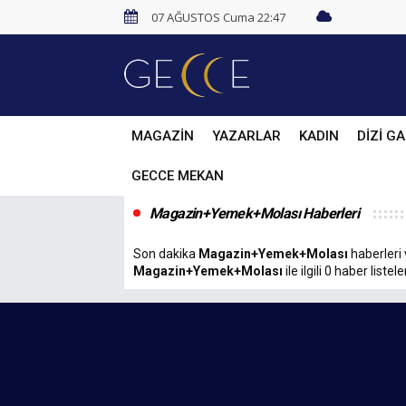
07 AĞUSTOS Cuma 22:47
MAGAZİN
YAZARLAR
KADIN
DİZİ GA
GECCE MEKAN
Magazin+Yemek+Molası Haberleri
Son dakika
Magazin+Yemek+Molası
haberleri 
Magazin+Yemek+Molası
ile ilgili 0 haber listele