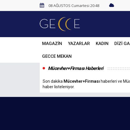
08 AĞUSTOS Cumartesi 20:48
MAGAZİN
YAZARLAR
KADIN
DİZİ GA
GECCE MEKAN
Mücevher+Firması Haberleri
Son dakika
Mücevher+Firması
haberleri ve Müce
haber listeleniyor.