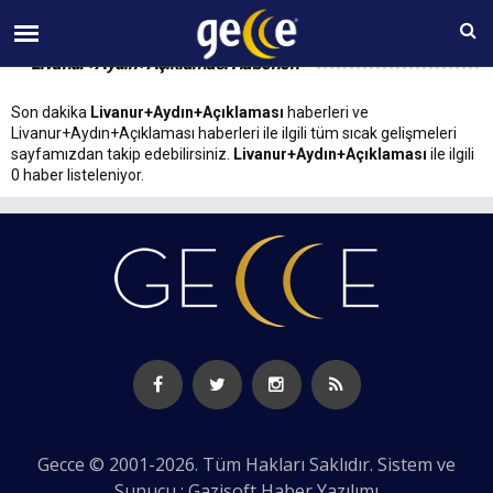
07 AĞUSTOS Cuma 23:41
Livanur+Aydın+Açıklaması Haberleri
Son dakika
Livanur+Aydın+Açıklaması
haberleri ve
Livanur+Aydın+Açıklaması haberleri ile ilgili tüm sıcak gelişmeleri
sayfamızdan takip edebilirsiniz.
Livanur+Aydın+Açıklaması
ile ilgili
0 haber listeleniyor.
Gecce © 2001-2026. Tüm Hakları Saklıdır. Sistem ve
Sunucu : Gazisoft
Haber Yazılımı