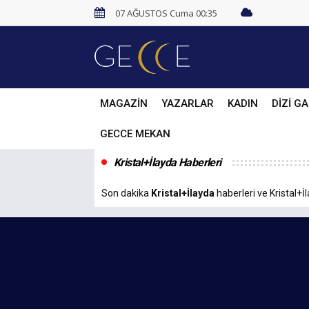
07 AĞUSTOS Cuma 00:35
MAGAZİN
YAZARLAR
KADIN
DİZİ GA
GECCE MEKAN
Kristal+İlayda Haberleri
Son dakika
Kristal+İlayda
haberleri ve Kristal+İl