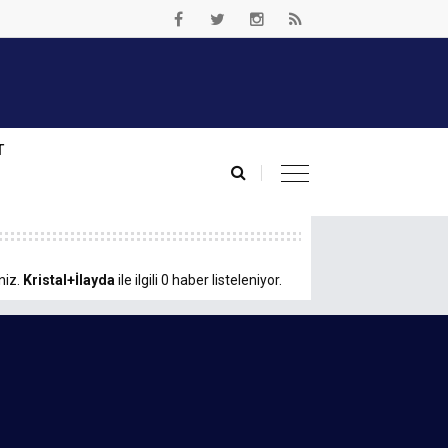
T
niz.
Kristal+İlayda
ile ilgili 0 haber listeleniyor.