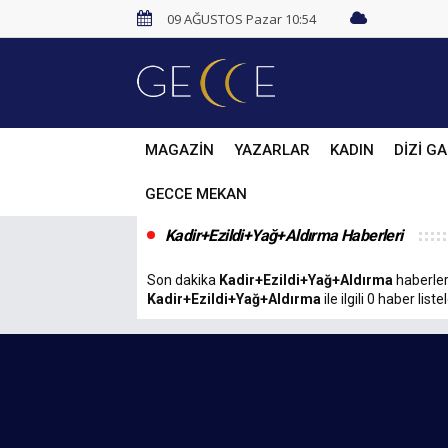
09 AĞUSTOS Pazar 10:54
MAGAZİN
YAZARLAR
KADIN
DİZİ GA
GECCE MEKAN
Kadir+Ezildi+Yağ+Aldırma Haberleri
Son dakika
Kadir+Ezildi+Yağ+Aldırma
haberleri
Kadir+Ezildi+Yağ+Aldırma
ile ilgili 0 haber liste