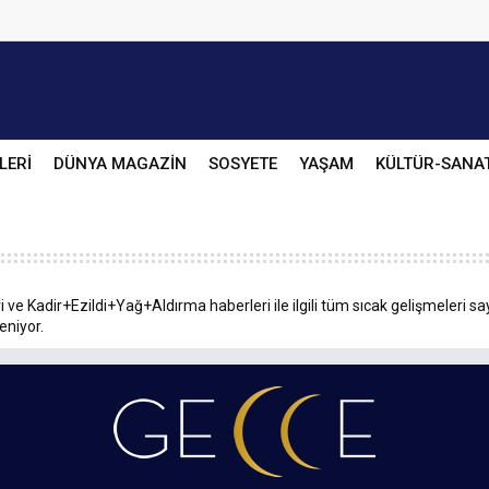
LERİ
DÜNYA MAGAZİN
SOSYETE
YAŞAM
KÜLTÜR-SANA
 ve Kadir+Ezildi+Yağ+Aldırma haberleri ile ilgili tüm sıcak gelişmeleri sa
leniyor.