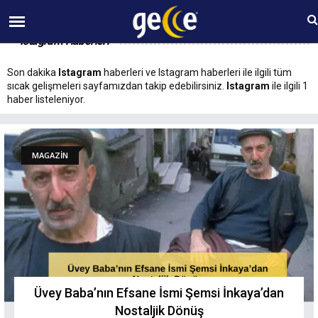
06 AĞUSTOS Perşembe 15:31
Istagram Haberleri
Son dakika
Istagram
haberleri ve Istagram haberleri ile ilgili tüm
sıcak gelişmeleri sayfamızdan takip edebilirsiniz.
Istagram
ile ilgili 1
haber listeleniyor.
MAGAZİN
Üvey Baba’nın Efsane İsmi Şemsi İnkaya’dan
Nostaljik Dönüş